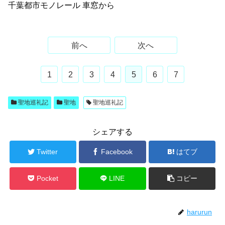
千葉都市モノレール 車窓から
前へ
次へ
1
2
3
4
5
6
7
聖地巡礼記
聖地
聖地巡礼記
シェアする
Twitter
Facebook
はてブ
Pocket
LINE
コピー
harurun