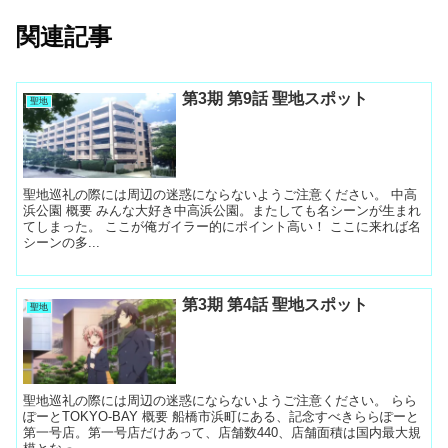
関連記事
第3期 第9話 聖地スポット
聖地
聖地巡礼の際には周辺の迷惑にならないようご注意ください。 中高
浜公園 概要 みんな大好き中高浜公園。またしても名シーンが生まれ
てしまった。 ここが俺ガイラー的にポイント高い！ ここに来れば名
シーンの多...
第3期 第4話 聖地スポット
聖地
聖地巡礼の際には周辺の迷惑にならないようご注意ください。 らら
ぽーとTOKYO-BAY 概要 船橋市浜町にある、記念すべきららぽーと
第一号店。第一号店だけあって、店舗数440、店舗面積は国内最大規