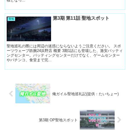
模となっ...
第3期 第11話 聖地スポット
聖地
聖地巡礼の際には周辺の迷惑にならないようご注意ください。 スポ
ーツウェーブ鉄腕24浜野店 概要 3期1話にも登場した、激安バッティ
ングセンター。バッティングセンターだけでなく、ゲームセンター
やパチンコ、食堂まで完...
俺ガイル聖地巡礼記(提供：たいちょー)
第3期 OP聖地スポット