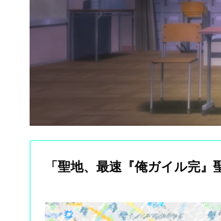
「聖地、最速『俺ガイル完』