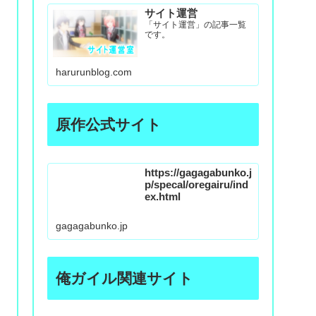
サイト運営
「サイト運営」の記事一覧
です。
harurunblog.com
原作公式サイト
https://gagagabunko.j
p/specal/oregairu/ind
ex.html
gagagabunko.jp
俺ガイル関連サイト