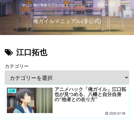
「やはり俺の青春ラブコメはまちがっている。」特化サイト
俺ガイルマニュアル(非公式)
江口拓也
カテゴリー
アニメハック「俺ガイル」江口拓
記事
也が見つめる、八幡と自分自身
の“他者との在り方”
2020.07.08